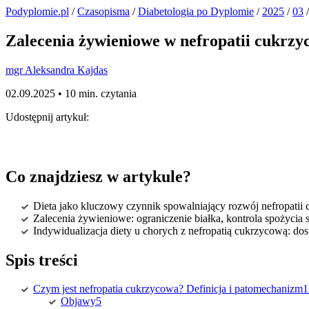
Podyplomie.pl
/
Czasopisma
/
Diabetologia po Dyplomie
/
2025
/
03
/
Zalecenia żywieniowe w nefropatii cukrzy
mgr Aleksandra Kajdas
02.09.2025 •
10 min. czytania
Udostępnij artykuł:
Co znajdziesz w artykule?
Dieta jako kluczowy czynnik spowalniający rozwój nefropatii
Zalecenia żywieniowe: ograniczenie białka, kontrola spożyci
Indywidualizacja diety u chorych z nefropatią cukrzycową: dos
Spis treści
Czym jest nefropatia cukrzycowa? Definicja i patomechanizm1
Objawy5