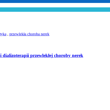
etyka
,
przewlekła choroba nerek
dializoterapii przewlekłej choroby nerek