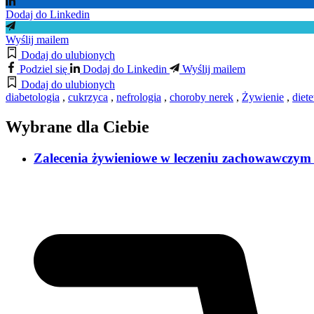
Dodaj do Linkedin
Wyślij mailem
Dodaj do ulubionych
Podziel się
Dodaj do Linkedin
Wyślij mailem
Dodaj do ulubionych
diabetologia
,
cukrzyca
,
nefrologia
,
choroby nerek
,
Żywienie
,
diet
Wybrane dla Ciebie
Zalecenia żywieniowe w leczeniu zachowawczym i 