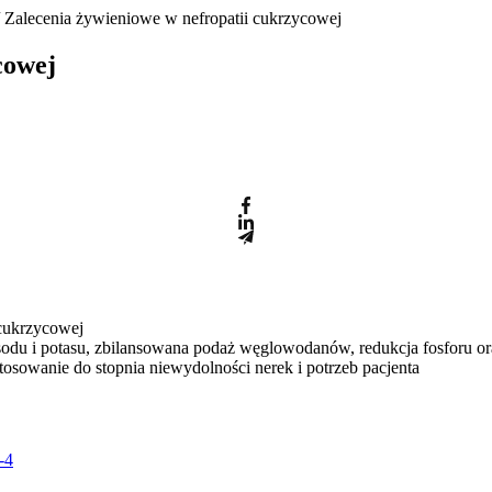
 Zalecenia żywieniowe w nefropatii cukrzycowej
cowej
 cukrzycowej
a sodu i potasu, zbilansowana podaż węglowodanów, redukcja fosforu 
tosowanie do stopnia niewydolności nerek i potrzeb pacjenta
-4