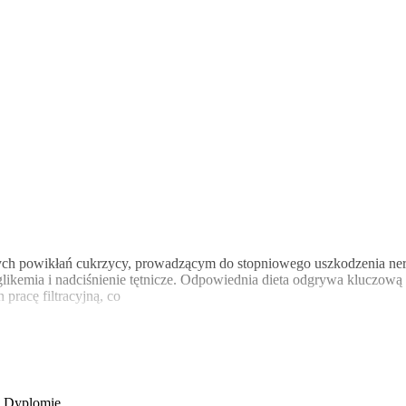
szych powikłań cukrzycy, prowadzącym do stopniowego uszkodzenia ne
likemia i nadciśnienie tętnicze. Odpowiednia dieta odgrywa kluczową 
 pracę filtracyjną, co
o Dyplomie
.