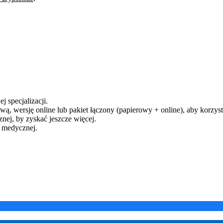
j specjalizacji.
ą, wersję online lub pakiet łączony (papierowy + online), aby korzysta
ej, by zyskać jeszcze więcej.
y medycznej.