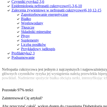
Czynniki ryzyka2,3,6
Epidemiologia nefropatii cukrzycowej1-3,6-10
Zalecenia żywieniowe w nefropatii cukrzycowej6,10,12-15
Zapotrzebowanie energetyczne
Białko
Węglowodany
Tłuszcze
Składniki mineralne
Płyny
Suplementy
Liczba posiłków
Przykładowy jadłospis
Profilaktyka2,3
Podsumowanie
Nefropatia cukrzycowa jest jednym z najczęstszych i najpoważniej
głównych czynników ryzyka jej wystąpienia należą przewlekła hiperg
powikłań. Nadmierne spożycie białka obciąża nerki, intensyfikując ich
Pozostało 97% treści
Zainteresował Cię artykuł?
Aby przeczytać całość, wykup dostęp do czasopisma
Diabetologia p