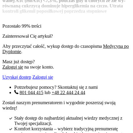
wa­nej A1c (HbA­1c) <7,3%, pod­czas gdy u cho­rych ze źle wy­
rów­na­ną cu­krzy­cą do­mi­nu­je hi­per­gli­ke­mia na czczo. Utra­ta
kon­tro­li gli­ke­mii po­po­sił­ko­wej po­prze­dza stop­nio­we
Pozostało 99% treści
Zainteresował Cię artykuł?
Aby przeczytać całość, wykup dostęp do czasopisma
Medycyna po
Dyplomie
.
Masz już dostęp?
Zaloguj się
na swoje konto.
Uzyskaj dostęp
Zaloguj się
Potrzebujesz pomocy? Skontaktuj się z nami
801 044 415
lub
+48 22 444 24 44
Zostań naszym prenumeratorem i wygodnie poszerzaj swoją
wiedzę!
Stały dostęp do najbardziej aktualnej wiedzy medycznej z
Twojej specjalizacji.
Komfort korzystania – wybierz tradycyjną prenumeratę