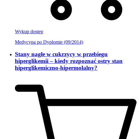
Wykup dostęp
Medycyna po Dyplomie (09/2014)
Stany nagłe w cukrzycy w przebiegu
hiperglikemii – kiedy rozpoznać ostry stan
hiperglikemiczno-hipermolalny?