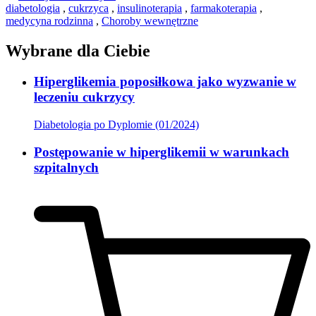
diabetologia
,
cukrzyca
,
insulinoterapia
,
farmakoterapia
,
medycyna rodzinna
,
Choroby wewnętrzne
Wybrane dla Ciebie
Hiperglikemia poposiłkowa jako wyzwanie w
leczeniu cukrzycy
Diabetologia po Dyplomie (01/2024)
Postępowanie w hiperglikemii w warunkach
szpitalnych