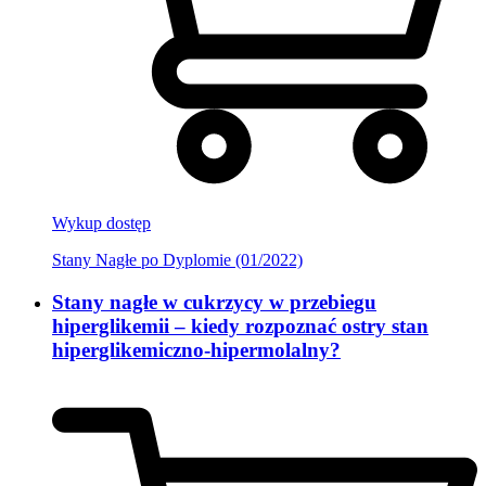
Wykup dostęp
Stany Nagłe po Dyplomie (01/2022)
Stany nagłe w cukrzycy w przebiegu
hiperglikemii – kiedy rozpoznać ostry stan
hiperglikemiczno-hipermolalny?