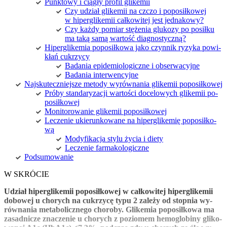
Punk­to­wy i cią­gły pro­fil gli­ke­mii
Czy udział gli­ke­mii na czczo i po­po­sił­ko­wej
w hi­per­gli­ke­mii cał­ko­wi­tej jest jed­na­ko­wy?
Czy każ­dy po­miar stę­że­nia glu­ko­zy po po­sił­ku
ma ta­ką sa­mą war­tość dia­gno­stycz­ną?
Hi­per­gli­ke­mia po­po­sił­ko­wa ja­ko czyn­nik ry­zy­ka po­wi­
kłań cu­krzy­cy
Ba­da­nia epi­de­mio­lo­gicz­ne i ob­ser­wa­cyj­ne
Ba­da­nia in­ter­wen­cyj­ne
Naj­sku­tecz­niej­sze me­to­dy wy­rów­na­nia gli­ke­mii po­po­sił­ko­wej
Pró­by stan­da­ry­za­cji war­to­ści do­ce­lo­wych gli­ke­mii po­
po­sił­ko­wej
Mo­ni­to­ro­wa­nie gli­ke­mii po­po­sił­ko­wej
Le­cze­nie ukie­run­ko­wa­ne na hi­per­gli­ke­mię po­po­sił­ko­
wą
Mo­dy­fi­ka­cja sty­lu ży­cia i die­ty
Le­cze­nie far­ma­ko­lo­gicz­ne
Pod­su­mo­wa­nie
W SKRÓ­CIE
Udział hi­per­gli­ke­mii po­po­sił­ko­wej w cał­ko­wi­tej hi­per­gli­ke­mii
do­bo­wej u cho­rych na cu­krzy­cę ty­pu 2 za­le­ży od stop­nia wy­
rów­na­nia me­ta­bo­licz­ne­go cho­ro­by. Gli­ke­mia po­po­sił­ko­wa ma
za­sad­ni­cze zna­cze­nie u cho­rych z po­zio­mem he­mo­glo­bi­ny gli­ko­