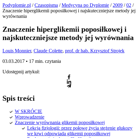
Podyplomie.pl
/
Czasopisma
/
Medycyna po Dyplomie
/
2009
/
02
/
Znaczenie hiperglikemii poposiłkowej i najskuteczniejsze metody jej
wyrównania
Znaczenie hiperglikemii poposiłkowej i
najskuteczniejsze metody jej wyrównania
Louis Monnier
,
Claude Colette
,
prof. dr hab. Krzysztof Strojek
03.03.2017 •
17 min. czytania
Udostępnij artykuł:
Spis treści
W SKRÓ­CIE
Wpro­wa­dze­nie
Zna­cze­nie wy­rów­na­nia gli­ke­mii po­po­sił­ko­wej
Lek­cja fi­zjo­lo­gii: przez po­ło­wę ży­cia stężenie glukozy
we krwi odpowiada gli­ke­mii po­po­sił­ko­wej