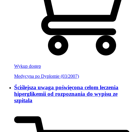
Wykup dostęp
Medycyna po Dyplomie (03/2007)
Ściślejsza uwaga poświęcona celom leczenia
hiperglikemii od rozpoznania do wypisu ze
szpitala