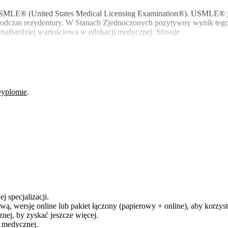
u USMLE® (United States Medical Licensing Examination®). USMLE® j
le podczas rezydentury. W Stanach Zjednoczonych pozytywny wynik teg
 najbardziej wartościowa w edukacji medycznej. Stosuje
yplomie
.
j specjalizacji.
ą, wersję online lub pakiet łączony (papierowy + online), aby korzysta
ej, by zyskać jeszcze więcej.
y medycznej.