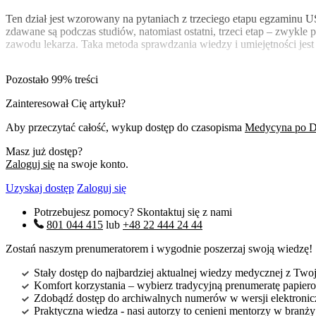
Ten dział jest wzorowany na pytaniach z trzeciego etapu egzamin
zdawane są podczas studiów, natomiast ostatni, trzeci etap – zwyk
zawodu lekarza. Taka metoda sprawdzania wiedzy i umiejętności jest
Pozostało 99% treści
Zainteresował Cię artykuł?
Aby przeczytać całość, wykup dostęp do czasopisma
Medycyna po D
Masz już dostęp?
Zaloguj się
na swoje konto.
Uzyskaj dostęp
Zaloguj się
Potrzebujesz pomocy? Skontaktuj się z nami
801 044 415
lub
+48 22 444 24 44
Zostań naszym prenumeratorem i wygodnie poszerzaj swoją wiedzę!
Stały dostęp do najbardziej aktualnej wiedzy medycznej z Twoje
Komfort korzystania – wybierz tradycyjną prenumeratę papierow
Zdobądź dostęp do archiwalnych numerów w wersji elektroniczn
Praktyczna wiedza - nasi autorzy to cenieni mentorzy w branż