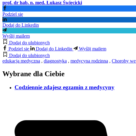
prof. dr hab. n. med. Łukasz Święcicki
Podziel się
Dodaj do Linkedin
Wyślij mailem
Dodaj do ulubionych
Podziel się
Dodaj do Linkedin
Wyślij mailem
Dodaj do ulubionych
edukacja medyczna
,
diagnostyka
,
medycyna rodzinna
,
Choroby we
Wybrane dla Ciebie
Codziennie zdajesz egzamin z medycyny