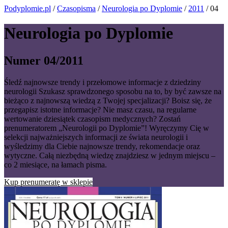
Podyplomie.pl
/
Czasopisma
/
Neurologia po Dyplomie
/
2011
/ 04
Neurologia po Dyplomie
Numer 04/2011
Śledź najnowsze trendy i przełomowe informacje z dziedziny
neurologii Szukasz sprawdzonego sposobu na to, by być zawsze na
bieżąco z najnowszą wiedzą z Twojej specjalizacji? Boisz się, że
przegapisz istotne informacje? Nie masz czasu, na regularne
wertowanie dziesiątek czasopism medycznych? Zostań
prenumeratorem „Neurologii po Dyplomie”! Wyręczymy Cię w
selekcji najważniejszych informacji ze świata neurologii i
wyśledzimy dla Ciebie najnowsze trendy, rekomendacje oraz
wytyczne. Całą niezbędną wiedzę znajdziesz w jednym miejscu –
co 2 miesiące, na łamach pisma.
Kup prenumeratę w sklepie