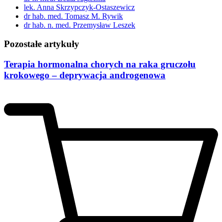
lek. Anna Skrzypczyk-Ostaszewicz
dr hab. med. Tomasz M. Rywik
dr hab. n. med. Przemysław Leszek
Pozostałe artykuły
Terapia hormonalna chorych na raka gruczołu
krokowego – deprywacja androgenowa