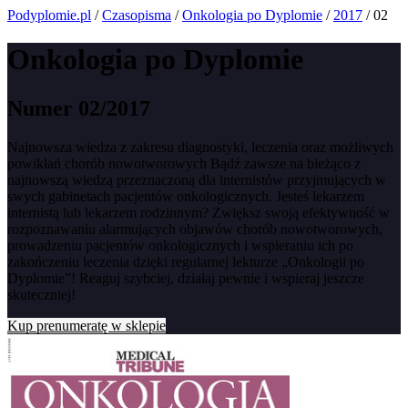
Podyplomie.pl
/
Czasopisma
/
Onkologia po Dyplomie
/
2017
/ 02
Onkologia po Dyplomie
Numer 02/2017
Najnowsza wiedza z zakresu diagnostyki, leczenia oraz możliwych
powikłań chorób nowotworowych Bądź zawsze na bieżąco z
najnowszą wiedzą przeznaczoną dla internistów przyjmujących w
swych gabinetach pacjentów onkologicznych. Jesteś lekarzem
internistą lub lekarzem rodzinnym? Zwiększ swoją efektywność w
rozpoznawaniu alarmujących objawów chorób nowotworowych,
prowadzeniu pacjentów onkologicznych i wspieraniu ich po
zakończeniu leczenia dzięki regularnej lekturze „Onkologii po
Dyplomie”! Reaguj szybciej, działaj pewnie i wspieraj jeszcze
skuteczniej!
Kup prenumeratę w sklepie