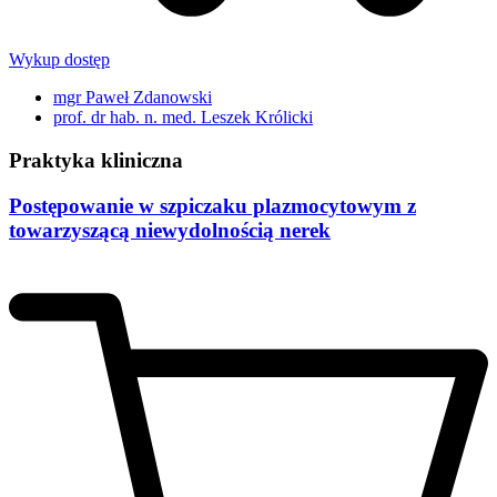
Wykup dostęp
mgr Paweł Zdanowski
prof. dr hab. n. med. Leszek Królicki
Praktyka kliniczna
Postępowanie w szpiczaku plazmocytowym z
towarzyszącą niewydolnością nerek