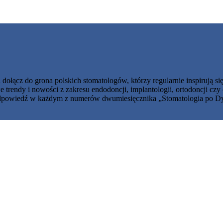
dołącz do grona polskich stomatologów, którzy regularnie inspirują si
trendy i nowości z zakresu endodoncji, implantologii, ortodoncji czy
sz odpowiedź w każdym z numerów dwumiesięcznika „Stomatologia po D