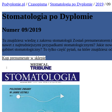
Podyplomie.pl
/
Czasopisma
/
Stomatologia po Dyplomie
/
2019
/ 09
Stomatologia po Dyplomie
Numer 09/2019
Tu znajdziesz wiedzę z zakresu stomatologii Zostań prenumeratorem i 
nawet z najtrudniejszymi przypadkami stomatologicznymi? Jakie nowe 
gabinet stomatologiczny? To tylko część pytań, na które znajdzie
Kup prenumeratę w sklepie