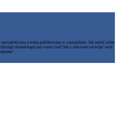
ę specjalistyczną wiedzą publikowaną w czasopiśmie. Jak radzić sobie
 chirurgii stomatologicznej warto znać?Jak z sukcesem rozwijać swój
yplomie”.