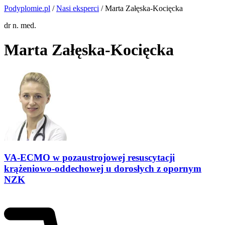
Podyplomie.pl
/
Nasi eksperci
/ Marta Załęska-Kocięcka
dr n. med.
Marta Załęska-Kocięcka
VA-ECMO w pozaustrojowej resuscytacji
krążeniowo-oddechowej u dorosłych z opornym
NZK