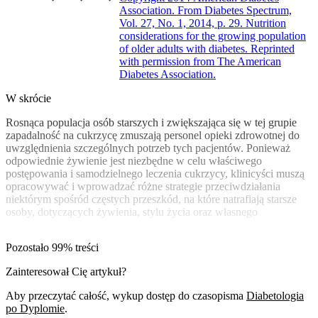
Association. From Diabetes Spectrum,
Vol. 27, No. 1, 2014, p. 29. Nutrition
considerations for the growing population
of older adults with diabetes. Reprinted
with permission from The American
Diabetes Association.
W skrócie
Rosnąca populacja osób starszych i zwiększająca się w tej grupie
zapadalność na cukrzycę zmuszają personel opieki zdrowotnej do
uwzględnienia szczególnych potrzeb tych pacjentów. Ponieważ
odpowiednie żywienie jest niezbędne w celu właściwego
postępowania i samodzielnego leczenia cukrzycy, klinicyści muszą
opracowywać i wprowadzać różne strategie przeciwdziałania
niektórym spośród częstych przeszkód, na które natrafiają starsze
osoby, dotyczących żywienia, stylu życia oraz własnego
Pozostało 99% treści
Zainteresował Cię artykuł?
Aby przeczytać całość, wykup dostęp do czasopisma
Diabetologia
po Dyplomie
.