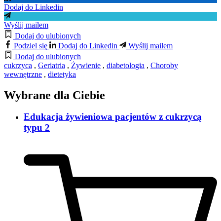
Dodaj do Linkedin
Wyślij mailem
Dodaj do ulubionych
Podziel się
Dodaj do Linkedin
Wyślij mailem
Dodaj do ulubionych
cukrzyca
,
Geriatria
,
Żywienie
,
diabetologia
,
Choroby
wewnętrzne
,
dietetyka
Wybrane dla Ciebie
Edukacja żywieniowa pacjentów z cukrzycą
typu 2