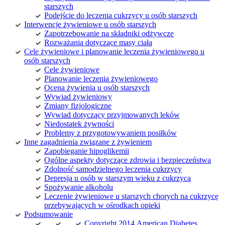
starszych
Podejście do leczenia cukrzycy u osób starszych
Interwencje żywieniowe u osób starszych
Zapotrzebowanie na składniki odżywcze
Rozważania dotyczące masy ciała
Cele żywieniowe i planowanie leczenia żywieniowego u
osób starszych
Cele żywieniowe
Planowanie leczenia żywieniowego
Ocena żywienia u osób starszych
Wywiad żywieniowy
Zmiany fizjologiczne
Wywiad dotyczący przyjmowanych leków
Niedostatek żywności
Problemy z przygotowywaniem posiłków
Inne zagadnienia związane z żywieniem
Zapobieganie hipoglikemii
Ogólne aspekty dotyczące zdrowia i bezpieczeństwa
Zdolność samodzielnego leczenia cukrzycy
Depresja u osób w starszym wieku z cukrzycą
Spożywanie alkoholu
Leczenie żywieniowe u starszych chorych na cukrzycę
przebywających w ośrodkach opieki
Podsumowanie
Copyright 2014 American Diabetes