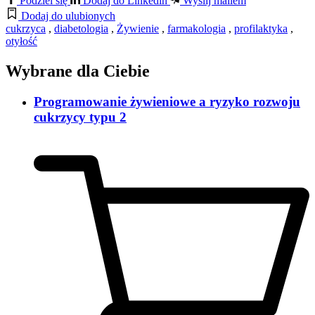
Podziel się
Dodaj do Linkedin
Wyślij mailem
Dodaj do ulubionych
cukrzyca
,
diabetologia
,
Żywienie
,
farmakologia
,
profilaktyka
,
otyłość
Wybrane dla Ciebie
Programowanie żywieniowe a ryzyko rozwoju
cukrzycy typu 2