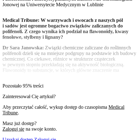
Jonowej na Uniwersytecie Medycznym w Lublinie
Medical Tribune: W warzywach i owocach z naszych pól
i sadów jest ogromne bogactwo związków zaliczanych do
polifenoli. Z czego wynika ich podział na flawonoidy, kwasy
fenolowe, stylbeny i lignany?
Dr Sara Janowska:
Związki chemiczne zaliczane do roślinnych
polifenoli dzieli się na mniejsze podgrupy na podstawie ich budowy
chemicznej. Co ciekawe, różnice w strukturze cząsteczek
w pewnym stopniu przekładają się na aktywność biologiczną.
Flawonoidy to substancje, w których główne znaczenie ma
Pozostało 95% treści
Zainteresował Cię artykuł?
Aby przeczytać całość, wykup dostęp do czasopisma
Medical
Tribune
.
Masz już dostęp?
Zaloguj się
na swoje konto.
Uzyskaj dostęp
Zaloguj się