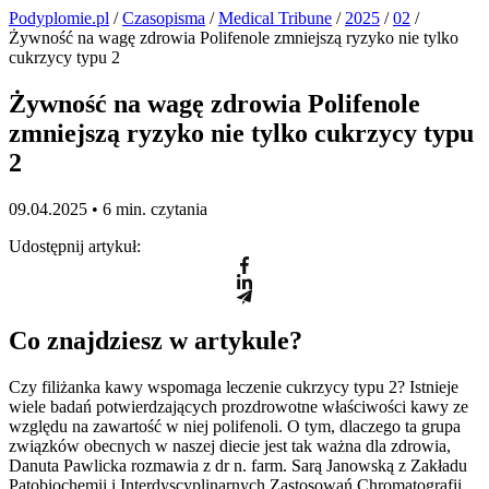
Podyplomie.pl
/
Czasopisma
/
Medical Tribune
/
2025
/
02
/
Żywność na wagę zdrowia Polifenole zmniejszą ryzyko nie tylko
cukrzycy typu 2
Żywność na wagę zdrowia Polifenole
zmniejszą ryzyko nie tylko cukrzycy typu
2
09.04.2025 •
6 min. czytania
Udostępnij artykuł:
Co znajdziesz w artykule?
Czy filiżanka kawy wspomaga leczenie cukrzycy typu 2? Istnieje
wiele badań potwierdzających prozdrowotne właściwości kawy ze
względu na zawartość w niej polifenoli. O tym, dlaczego ta grupa
związków obecnych w naszej diecie jest tak ważna dla zdrowia,
Danuta Pawlicka rozmawia z dr n. farm. Sarą Janowską z Zakładu
Patobiochemii i Interdyscyplinarnych Zastosowań Chromatografii