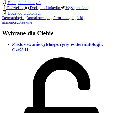
Dodaj do ulubionych
Podziel się
Dodaj do Linkedin
Wyślij mailem
Dodaj do ulubionych
Dermatologia
,
farmakoterapia
,
farmakologia
,
leki
immunosupresyjne
Wybrane dla Ciebie
Zastosowanie cyklosporyny w dermatologii.
Część II