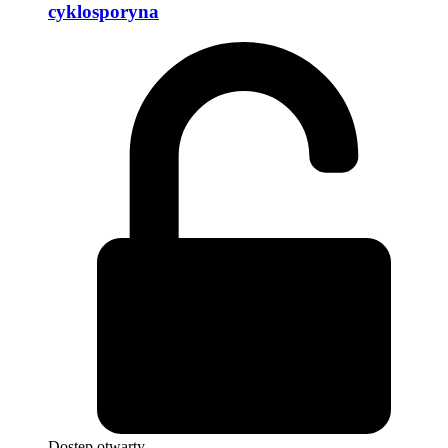
cyklosporyna
Dostęp otwarty