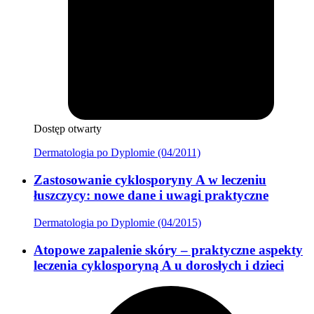
Dostęp otwarty
Dermatologia po Dyplomie (04/2011)
Zastosowanie cyklosporyny A w leczeniu
łuszczycy: nowe dane i uwagi praktyczne
Dermatologia po Dyplomie (04/2015)
Atopowe zapalenie skóry – praktyczne aspekty
leczenia cyklosporyną A u dorosłych i dzieci