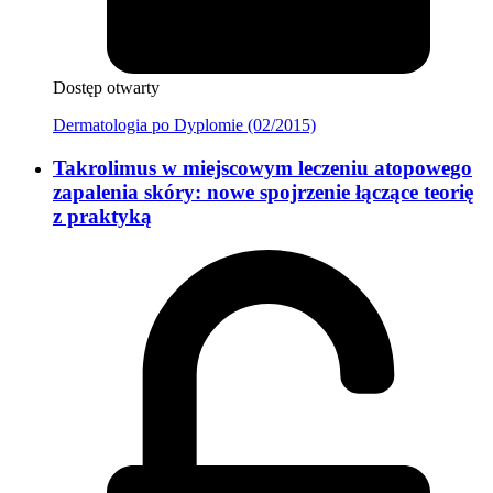
Dostęp otwarty
Dermatologia po Dyplomie (02/2015)
Takrolimus w miejscowym leczeniu atopowego
zapalenia skóry: nowe spojrzenie łączące teorię
z praktyką