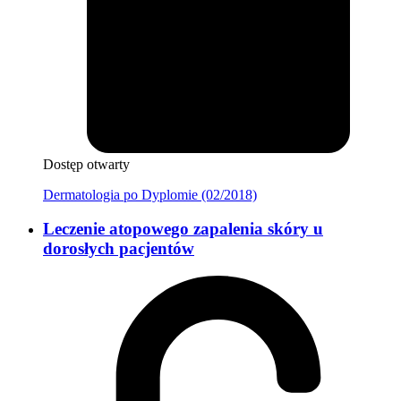
Dostęp otwarty
Dermatologia po Dyplomie (02/2018)
Leczenie atopowego zapalenia skóry u
dorosłych pacjentów