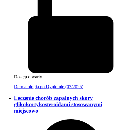
Dostęp otwarty
Dermatologia po Dyplomie (03/2025)
Leczenie chorób zapalnych skóry
glikokortykosteroidami stosowanymi
miejscowo