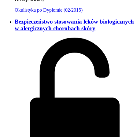
Okulistyka po Dyplomie (02/2015)
Bezpieczeństwo stosowania leków biologicznych
w alergicznych chorobach skóry