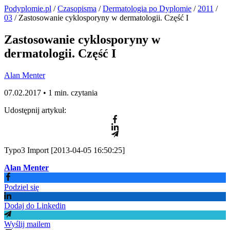
Podyplomie.pl
/
Czasopisma
/
Dermatologia po Dyplomie
/
2011
/
03
/ Zastosowanie cyklosporyny w dermatologii. Część I
Zastosowanie cyklosporyny w
dermatologii. Część I
Alan Menter
07.02.2017 •
1 min. czytania
Udostępnij artykuł:
Typo3 Import [2013-04-05 16:50:25]
Alan Menter
Podziel się
Dodaj do Linkedin
Wyślij mailem