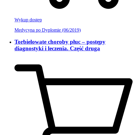
Wykup dostęp
Medycyna po Dyplomie (06/2019)
Torbielowate choroby płuc – postępy
diagnostyki i leczenia. Część druga