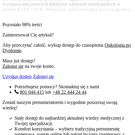
występowania istotnych klinicznie zaburzeń molekularnych w
genach EGFR i ALK. Przyczyny, które prowadzą do rozwoju raka
Pozostało 98% treści
Zainteresował Cię artykuł?
Aby przeczytać całość, wykup dostęp do czasopisma
Onkologia po
Dyplomie
.
Masz już dostęp?
Zaloguj się
na swoje konto.
Uzyskaj dostęp
Zaloguj się
Potrzebujesz pomocy? Skontaktuj się z nami
801 044 415
lub
+48 22 444 24 44
Zostań naszym prenumeratorem i wygodnie poszerzaj swoją
wiedzę!
Stały dostęp do najbardziej aktualnej wiedzy medycznej z
Twojej specjalizacji.
Komfort korzystania – wybierz tradycyjną prenumeratę
papierową, wersję online lub pakiet łączony (papierowy +