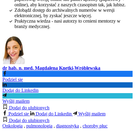
online), aby korzystać z naszych czasopism tak, jak lubisz.
Zdobądź dostęp do archiwalnych numerów w wersji
elektronicznej, by zyskać jeszcze więcej.
Praktyczna wiedza - nasi autorzy to cenieni mentorzy w
branży medycznej.
dr hab. n. med. Magdalena Knetki-Wróblewska
Podziel się
Dodaj do Linkedin
Wyślij mailem
Dodaj do ulubionych
Podziel się
Dodaj do Linkedin
Wyślij mailem
Dodaj do ulubionych
Onkologia
,
pulmonologia
,
diagnostyka
,
choroby płuc