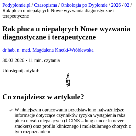
Podyplomie.pl
/
Czasopisma
/
Onkologia po Dyplomie
/
2026
/
02
/
Rak płuca u niepalących Nowe wyzwania diagnostyczne i
terapeutyczne
Rak płuca u niepalących Nowe wyzwania
diagnostyczne i terapeutyczne
dr hab. n. med. Magdalena Knetki-Wróblewska
30.03.2026 •
11 min. czytania
Udostępnij artykuł:
Co znajdziesz w artykule?
W niniejszym opracowaniu przedstawiono najważniejsze
informacje dotyczące czynników ryzyka wystąpienia raka
płuca u osób niepalących (LCINS – lung cancer in never
smokers) oraz profilu klinicznego i molekularnego chorych z
tym rozpoznaniem