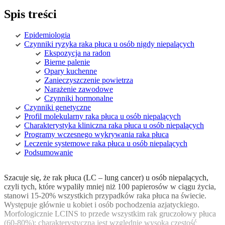
Spis treści
Epidemiologia
Czynniki ryzyka raka płuca u osób nigdy niepalących
Ekspozycja na radon
Bierne palenie
Opary kuchenne
Zanieczyszczenie powietrza
Narażenie zawodowe
Czynniki hormonalne
Czynniki genetyczne
Profil molekularny raka płuca u osób niepalących
Charakterystyka kliniczna raka płuca u osób niepalących
Programy wczesnego wykrywania raka płuca
Leczenie systemowe raka płuca u osób niepalących
Podsumowanie
Szacuje się, że rak płuca (LC – lung cancer) u osób niepalących,
czyli tych, które wypaliły mniej niż 100 papierosów w ciągu życia,
stanowi 15-20% wszystkich przypadków raka płuca na świecie.
Występuje głównie u kobiet i osób pochodzenia azjatyckiego.
Morfologicznie LCINS to przede wszystkim rak gruczołowy płuca
(60-80%); charakterystyczna jest względnie wysoka częstość