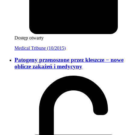
Dostęp otwarty
Medical Tribune (10/2015)
Patogeny przenoszone przez kleszcze − nowe
oblicze zakażeń i medycyny