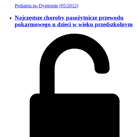
Pediatria po Dyplomie (05/2012)
Najczęstsze choroby pasożytnicze przewodu
pokarmowego u dzieci w wieku przedszkolnym