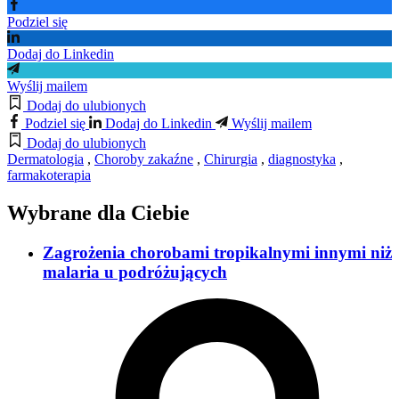
Podziel się
Dodaj do Linkedin
Wyślij mailem
Dodaj do ulubionych
Podziel się
Dodaj do Linkedin
Wyślij mailem
Dodaj do ulubionych
Dermatologia
,
Choroby zakaźne
,
Chirurgia
,
diagnostyka
,
farmakoterapia
Wybrane dla Ciebie
Zagrożenia chorobami tropikalnymi innymi niż
malaria u podróżujących