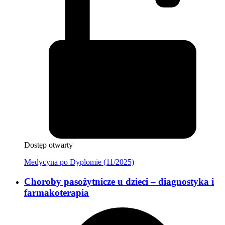
Dostęp otwarty
Medycyna po Dyplomie (11/2025)
Choroby pasożytnicze u dzieci – diagnostyka i
farmakoterapia