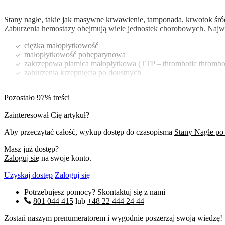
Stany nagłe, takie jak masywne krwawienie, tamponada, krwotok śró
Zaburzenia hemostazy obejmują wiele jednostek chorobowych. Najważ
ciężka małopłytkowość
małopłytkowość poheparynowa
zakrzepowa plamica małopłytkowa (TTP – thrombotic thrombo
zaburzenia krzepnięcia po doustnych
Pozostało 97% treści
Zainteresował Cię artykuł?
Aby przeczytać całość, wykup dostęp do czasopisma
Stany Nagłe po
Masz już dostęp?
Zaloguj się
na swoje konto.
Uzyskaj dostęp
Zaloguj się
Potrzebujesz pomocy? Skontaktuj się z nami
801 044 415
lub
+48 22 444 24 44
Zostań naszym prenumeratorem i wygodnie poszerzaj swoją wiedzę!