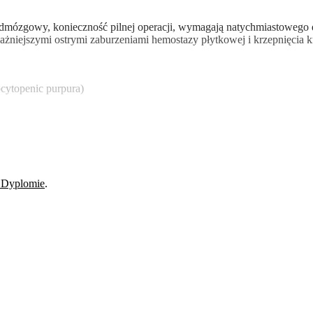
dmózgowy, konieczność pilnej operacji, wymagają natychmiastowego d
niejszymi ostrymi zaburzeniami hemostazy płytkowej i krzepnięcia k
cytopenic purpura)
 Dyplomie
.