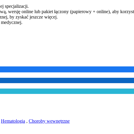
j specjalizacji.
ą, wersję online lub pakiet łączony (papierowy + online), aby korzysta
ej, by zyskać jeszcze więcej.
y medycznej.
,
Hematologia
,
Choroby wewnętrzne