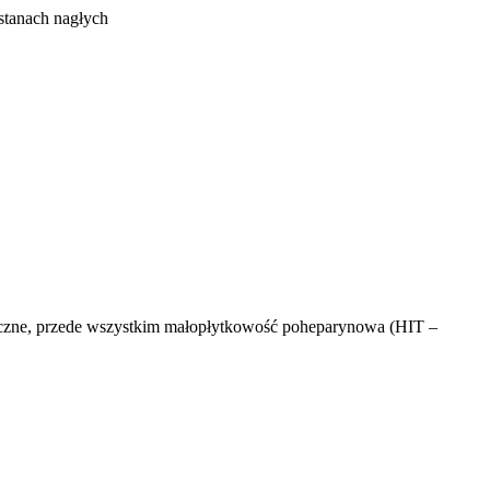
stanach nagłych
niczne, przede wszystkim małopłytkowość poheparynowa (HIT –