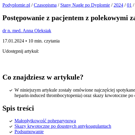
Podyplomie.pl
/
Czasopisma
/
Stany Nagłe po Dyplomie
/
2024
/
01
/
Postępowanie z pacjentem z polekowymi z
dr n. med. Anna Oleksiak
17.01.2024 •
10 min. czytania
Udostępnij artykuł:
Co znajdziesz w artykule?
W niniejszym artykule zostały omówione najczęściej spotyka
heparin-induced thrombocytopenia) oraz skazy krwotoczne po
Spis treści
Małopłytkowość poheparynowa
Skazy krwotoczne po doustnych antykoagulantach
Podsumowanie