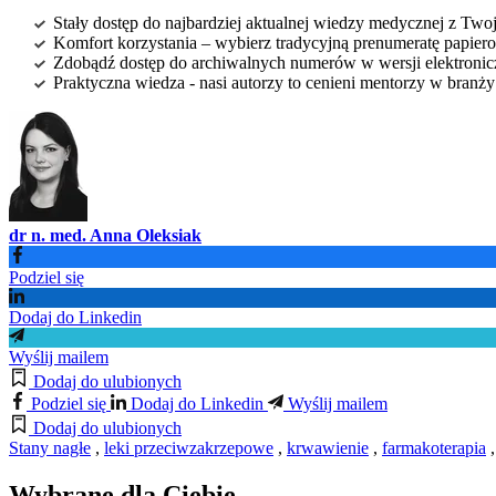
Stały dostęp do najbardziej aktualnej wiedzy medycznej z Twoje
Komfort korzystania – wybierz tradycyjną prenumeratę papierow
Zdobądź dostęp do archiwalnych numerów w wersji elektroniczn
Praktyczna wiedza - nasi autorzy to cenieni mentorzy w branż
dr n. med. Anna Oleksiak
Podziel się
Dodaj do Linkedin
Wyślij mailem
Dodaj do ulubionych
Podziel się
Dodaj do Linkedin
Wyślij mailem
Dodaj do ulubionych
Stany nagłe
,
leki przeciwzakrzepowe
,
krwawienie
,
farmakoterapia
Wybrane dla Ciebie