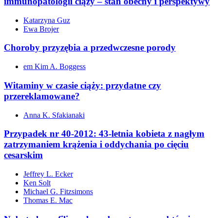
immunopatologii ciąży – stan obecny i perspektywy
Katarzyna Guz
Ewa Brojer
Choroby przyzębia a przedwczesne porody
em Kim A. Boggess
Witaminy w czasie ciąży: przydatne czy
przereklamowane?
Anna K. Sfakianaki
Przypadek nr 40-2012: 43-letnia kobieta z nagłym
zatrzymaniem krążenia i oddychania po cięciu
cesarskim
Jeffrey L. Ecker
Ken Solt
Michael G. Fitzsimons
Thomas E. Mac