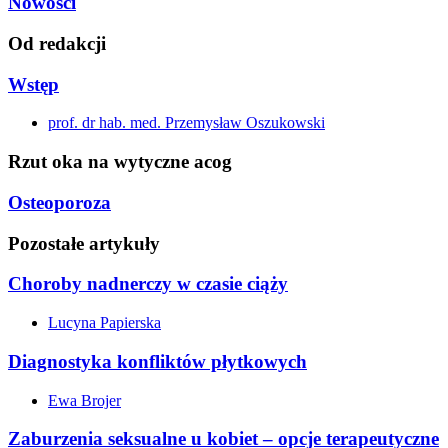
Nowości
Od redakcji
Wstęp
prof. dr hab. med. Przemysław Oszukowski
Rzut oka na wytyczne acog
Osteoporoza
Pozostałe artykuły
Choroby nadnerczy w czasie ciąży
Lucyna Papierska
Diagnostyka konfliktów płytkowych
Ewa Brojer
Zaburzenia seksualne u kobiet – opcje terapeutyczne